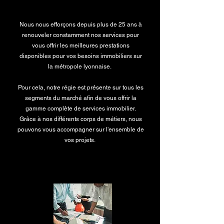
Nous nous efforçons depuis plus de 25 ans à
renouveler constamment nos services pour
vous offrir les meilleures prestations
disponibles pour vos besoins immobiliers sur
la métropole lyonnaise.
Pour cela, notre régie est présente sur tous les
segments du marché afin de vous offrir la
gamme complète de services immobilier.
Grâce à nos différents corps de métiers, nous
pouvons vous accompagner sur l'ensemble de
vos projets.