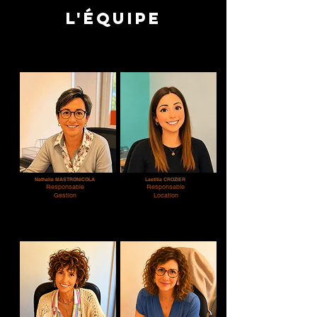
L'équipe
Nathalie MASTRONICOLA
Laetitia CROZIER
Responsable
Responsable
Gestion
Location