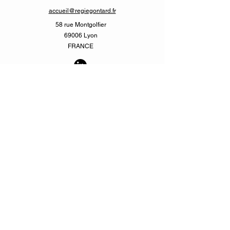
accueil@regiegontard.fr
58 rue Montgolfier
69006 Lyon
FRANCE
Prénom
Nom de famille
E-mail
Téléphone